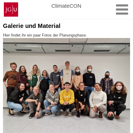
Zum
Johannes
ClimateCON
Inhalt
Gutenberg-
springen
Universität
Mainz
Galerie und Material
Hier findet ihr ein paar Fotos der Planungsphase.