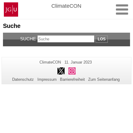
Zum
Johannes
ClimateCON
Inhalt
Gutenberg-
springen
Universität
Mainz
Suche
SUCHE
LOS
Zusätzliche
Seiten-
Letzte
ClimateCON
11. Januar 2023
Name:
Aktualisierung:
Informationen
Twitter
Instagram
zu
Datenschutz
Impressum
Barrierefreiheit
Zum Seitenanfang
dieser
Seite